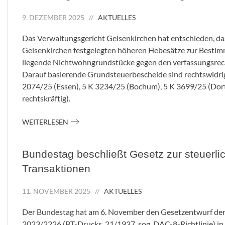
9. DEZEMBER 2025
//
AKTUELLES
Das Verwaltungsgericht Gelsenkirchen hat entschieden, d
Gelsenkirchen festgelegten höheren Hebesätze zur Bestim
liegende Nichtwohngrundstücke gegen den verfassungsrech
Darauf basierende Grundsteuerbescheide sind rechtswidrig
2074/25 (Essen), 5 K 3234/25 (Bochum), 5 K 3699/25 (Dort
rechtskräftig).
WEITERLESEN
Bundestag beschließt Gesetz zur steuerli
Transaktionen
11. NOVEMBER 2025
//
AKTUELLES
Der Bundestag hat am
6. November
den Gesetzentwurf der
2023/2226 (BT-Drucks. 21/1937, sog. DAC-8-Richtlinie) i