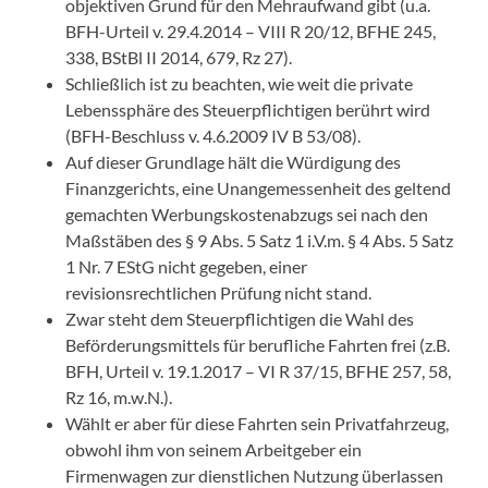
objektiven Grund für den Mehraufwand gibt (u.a.
BFH-Urteil v. 29.4.2014 – VIII R 20/12
, BFHE 245,
338, BStBl II 2014, 679, Rz 27).
Schließlich ist zu beachten, wie weit die private
Lebenssphäre des Steuerpflichtigen berührt wird
(
BFH-Beschluss v. 4.6.2009 IV B 53/08
).
Auf dieser Grundlage hält die Würdigung des
Finanzgerichts, eine Unangemessenheit des geltend
gemachten Werbungskostenabzugs sei nach den
Maßstäben des § 9 Abs. 5 Satz 1 i.V.m.
§ 4 Abs. 5 Satz
1 Nr. 7 EStG
nicht gegeben, einer
revisionsrechtlichen Prüfung nicht stand.
Zwar steht dem Steuerpflichtigen die Wahl des
Beförderungsmittels für berufliche Fahrten frei (z.B.
BFH, Urteil v. 19.1.2017 – VI R 37/15
, BFHE 257, 58,
Rz 16, m.w.N.).
Wählt er aber für diese Fahrten sein Privatfahrzeug,
obwohl ihm von seinem Arbeitgeber ein
Firmenwagen zur dienstlichen Nutzung überlassen