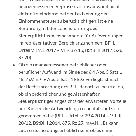
unangemessenen Repräsentationsaufwand nicht
einkünftemindernd bei der Festsetzung der
Einkommensteuer zu berücksichtigen, ist eine
Berührung mit der Lebensführung des
Steuerpflichtigen insbesondere für Aufwendungen
im repräsentativen Bereich anzunehmen (
BFH,
Urteil v. 19.1.2017 – VI R 37/15
, BStBl II 2017, 526,
Rz 20).
Ob ein unangemessener betrieblicher oder
beruflicher Aufwand im Sinne des § 4 Abs. 5 Satz 1
Nr. 7 i.V.m.
§ 9 Abs. 5 Satz 1 EStG
vorliegt, ist nach
der Rechtsprechung des BFH danach zu beurteilen,
ob ein ordentlicher und gewissenhafter
Steuerpflichtiger angesichts der erwarteten Vorteile
und Kosten die Aufwendungen ebenfalls auf sich
genommen hätte (
BFH-Urteil v. 29.4.2014 – VIII R
20/12
, BStBl II 2014, 679, Rz 27, m.w.N.). Es kann
auch entscheidungserheblich sein, ob es einen