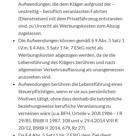
Aufwendungen, die dem Kläger aufgrund der –
unstreitig – beruflich veranlassten Fahrten
(Dienstreisen) mit dem Privatfahrzeug entstanden
sind, zu Unrecht als Werbungskosten zum Abzug
zugelassen.
Die Aufwendungen können gemäß § 9 Abs. 5 Satz 1
i.V.m.
§ 4 Abs. 5 Satz 1 Nr. 7 EStG
nicht als
Werbungskosten abgezogen werden, da sie die
Lebensführung des Klägers berühren und nach
allgemeiner Verkehrsauffassung als unangemessen
anzusehen sind.
Aufwendungen berühren die Lebensführung eines
Steuerpflichtigen, wenn er sie aus persönlichen
Motiven tätigt, ohne dass deshalb die betriebliche
beziehungsweise berufliche Veranlassung zu
verneinen wäre (u.a.
BFH, Urteile v. 20.8.1986 – I R
29/85
, BStBl II 1987, 108 und v.
29.4.2014
VIII R
20/12, BStBl II 2014, 679, Rz 27).
Da
§ 4 Abs. 5 Satz 1 Nr. 7 EStG
dem Ziel dient,