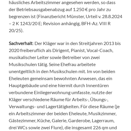
häusliches Arbeitszimmer angesehen werden, so dass
der Betriebsausgabenabzug auf 1.250 € pro Jahr zu
begrenzen ist (
Finanzbericht Münster, Urteil v. 28.8.2024
– 2 K 1243/20 E
; Revision anhängig, BFH-Az. VIII R
20/25).
Sachverhalt
: Der Kläger war in den Streitjahren 2013 bis
2020 freiberuflich als Dirigent, Pianist, Vocal-Coach,
musikalischer Leiter sowie Betreiber von zwei
Musikschulen tätig. Seine Ehefrau arbeitete
unentgeltlich in den Musikschulen mit. Im von beiden
Eheleuten gemeinsam bewohnten Anwesen, das ein
Hauptgebäude und eine hiermit durch Innentüren
verbundene Einliegerwohnung umfasste, nutzte der
Kläger verschiedene Räume für Arbeits-, Übungs-,
Verwaltungs- und Lagertätigkeiten. Für diese Räume (je
ein Arbeitszimmer der beiden Eheleute, Musikzimmer,
Gästezimmer, Küche, Galerie, Garderobe, Lagerraum,
drei WCs sowie zwei Flure), die insgesamt 226 qm und